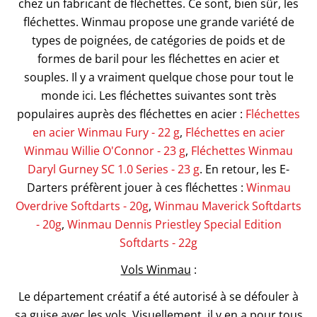
chez un fabricant de fléchettes. Ce sont, bien sûr, les
fléchettes. Winmau propose une grande variété de
types de poignées, de catégories de poids et de
formes de baril pour les fléchettes en acier et
souples. Il y a vraiment quelque chose pour tout le
monde ici. Les fléchettes suivantes sont très
populaires auprès des fléchettes en acier :
Fléchettes
en acier Winmau Fury - 22 g
,
Fléchettes en acier
Winmau Willie O'Connor - 23 g
,
Fléchettes Winmau
Daryl Gurney SC 1.0 Series - 23 g
. En retour, les E-
Darters préfèrent jouer à ces fléchettes :
Winmau
Overdrive Softdarts - 20g
,
Winmau Maverick Softdarts
- 20g
,
Winmau Dennis Priestley Special Edition
Softdarts - 22g
Vols Winmau
:
Le département créatif a été autorisé à se défouler à
sa guise avec les vols. Visuellement, il y en a pour tous