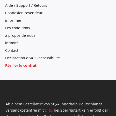
Aide / Support / Retours
Connexion revendeur
imprimer
Les conditions
à propos de nous
intimité
Contact
Déclaration d&#39;accessibilité
Résilier le contrat
Ab einem Bestellwert von 50,-€ innerhalb Deutschlands
versandkostenfrei mit
DHL
, bei Sperrgutartikeln erfolgt der