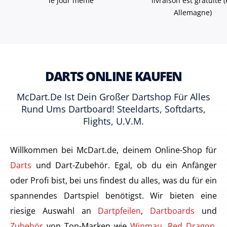
le jour même
livraison est gratuite 
Allemagne)
DARTS ONLINE KAUFEN
McDart.de Ist Dein Großer Dartshop Für Alles
Rund Ums Dartboard! Steeldarts, Softdarts,
Flights, U.v.m.
Willkommen bei McDart.de, deinem Online-Shop für
Darts
und Dart-Zubehör. Egal, ob du ein Anfänger
oder Profi bist, bei uns findest du alles, was du für ein
spannendes Dartspiel benötigst. Wir bieten eine
riesige Auswahl an
Dartpfeilen
,
Dartboards
und
Zubehör
von Top-Marken wie
Winmau
,
Red Dragon
,