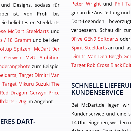
Peter Wright
und
Phil Ta
 und Designs, sodass für
genau die Ausrüstung und
ei ist. Von Profi- bis
Dart-Legenden bevorzu
 Die beliebtesten Steeldarts
verbessern. Schau dir zu
ose McDart Steeldarts
und
9Five GEN9 Softdarts
oder
rts / 18 Gramm
und bei den
Spirit Steeldarts
an und las
ofttip Spitzen
,
McDart 9er
Dimitri Van Den Bergh Gen
n Gerwen MvG Ambition
Target Rob Cross Black Edi
nderangebote
zum Beispiel
eeldarts
,
Target Dimitri Van
,
Target Mikuru Suzuki The
SCHNELLE LIEFERU
KUNDENSERVICE
Red Dragon Gerwyn Price
tdarts - 20g
im Angebot.
Bei McDart.de legen wir
Kundenservice und eine sc
ERES DART-
14 Uhr eingehen, werden n