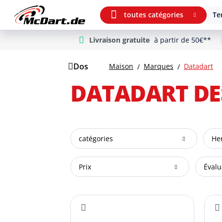
toutes catégories
Te
Livraison gratuite
à partir de 50€**
m Hauptinhalt springen
Aller à la recherche
Aller à la navigation principale
Dos
Maison
Marques
Datadart
DATADART DE
catégories
Her
Prix
Évalu