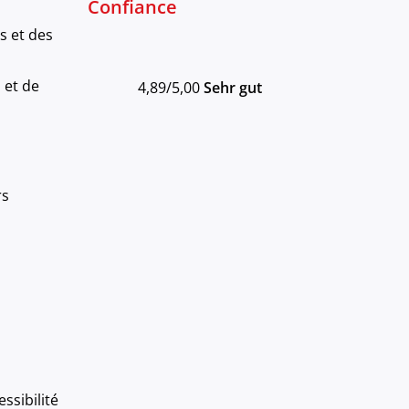
Confiance
s et des
 et de
4,89/5,00
Sehr gut
rs
ssibilité