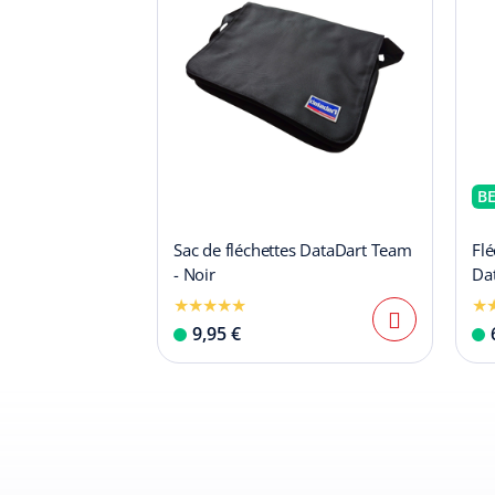
BE
Sac de fléchettes DataDart Team
Flé
- Noir
Dat
9,95 €