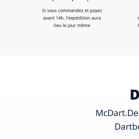
Si vous commandez et payez
avant 14h, l'expédition aura
lieu le jour même
D
McDart.de 
Dartbo