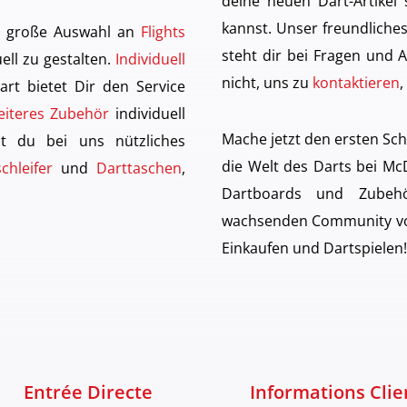
deine neuen Dart-Artikel
kannst. Unser freundlich
ne große Auswahl an
Flights
steht dir bei Fragen und A
uell zu gestalten.
Individuell
nicht, uns zu
kontaktieren
,
art bietet Dir den Service
eiteres Zubehör
individuell
Mache jetzt den ersten Sch
st du bei uns nützliches
die Welt des Darts bei McD
chleifer
und
Darttaschen
,
Dartboards und Zubeh
wachsenden Community von
Einkaufen und Dartspielen!
Entrée Directe
Informations Clie