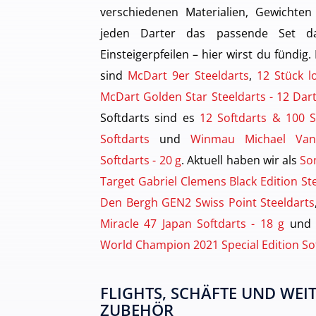
verschiedenen Materialien, Gewichten
jeden Darter das passende Set dab
Einsteigerpfeilen – hier wirst du fündig.
sind
McDart 9er Steeldarts
,
12 Stück l
McDart Golden Star Steeldarts - 12 Da
Softdarts sind es
12 Softdarts & 100 S
Softdarts
und
Winmau Michael Va
Softdarts - 20 g
. Aktuell haben wir als
So
Target Gabriel Clemens Black Edition St
Den Bergh GEN2 Swiss Point Steeldarts
Miracle 47 Japan Softdarts - 18 g
und
World Champion 2021 Special Edition Sof
FLIGHTS, SCHÄFTE UND WEIT
ZUBEHÖR