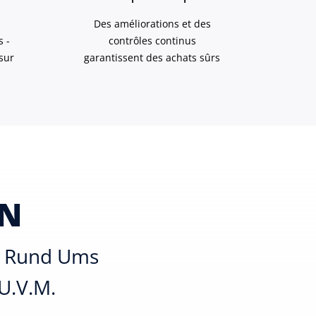
Des améliorations et des
s -
contrôles continus
sur
garantissent des achats sûrs
EN
es Rund Ums
 U.v.m.