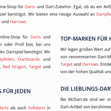
ine-Shop für
Darts
und Dart-Zubehör. Egal, ob du ein Anfä
piel benötigst. Wir bieten eine riesige Auswahl an
Dartpfe
t
und
Harrows
.
nline-Shop für
Darts
und
TOP-MARKEN FÜR 
r oder Profi bist, bei uns
Wir legen großen Wert auf
des Dartspiel benötigst. Wir
von renommierten Dart-M
tpfeilen
,
Dartboards
und
Target
und
Harrows
. Entde
,
Red Dragon
,
Target
und
von der hohen Qualität und
DIE LIEBLINGS-DAR
 FÜR JEDEN
Bei McDart.de sind wir st
Dart-Artikel von berühmten
darts
als auch
Softdarts
in