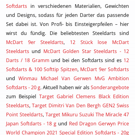
Softdarts
in verschiedenen Materialien, Gewichten
und Designs, sodass für jeden Darter das passende
Set dabei ist. Von Profi- bis Einsteigerpfeilen – hier
wirst du fündig. Die beliebtesten Steeldarts sind
McDart 9er Steeldarts
,
12 Stück lose McDart
Steeldarts
und
McDart Golden Star Steeldarts - 12
Darts / 18 Gramm
und bei den Softdarts sind es
12
Softdarts & 100 Softtip Spitzen
,
McDart 9er Softdarts
und
Winmau Michael Van Gerwen MvG Ambition
Softdarts - 20 g
. Aktuell haben wir als
Sonderangebote
zum Beispiel
Target Gabriel Clemens Black Edition
Steeldarts
,
Target Dimitri Van Den Bergh GEN2 Swiss
Point Steeldarts
,
Target Mikuru Suzuki The Miracle 47
Japan Softdarts - 18 g
und
Red Dragon Gerwyn Price
World Champion 2021 Special Edition Softdarts - 20g